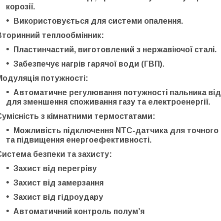
корозії.
Використовується для
системи опалення
.
Вторинний теплообмінник:
Пластинчастий
, виготовлений з
нержавіючої сталі
.
Забезпечує
нагрів гарячої води (ГВП)
.
Модуляція потужності:
Автоматичне регулювання потужності пальника ві
для зменшення
споживання газу та електроенергії
.
Сумісність з кімнатними термостатами:
Можливість підключення
NTC-датчика
для точного
та підвищення енергоефективності.
Система безпеки та захисту:
Захист від
перегріву
Захист від
замерзання
Захист від
гідроудару
Автоматичний контроль полум’я