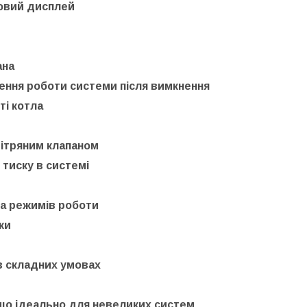
вий дисплей
ана
ння роботи системи після вимкнення
ті котла
ітряним клапаном
 тиску в системі
та режимів роботи
ки
в складних умовах
 що ідеально для невеликих систем