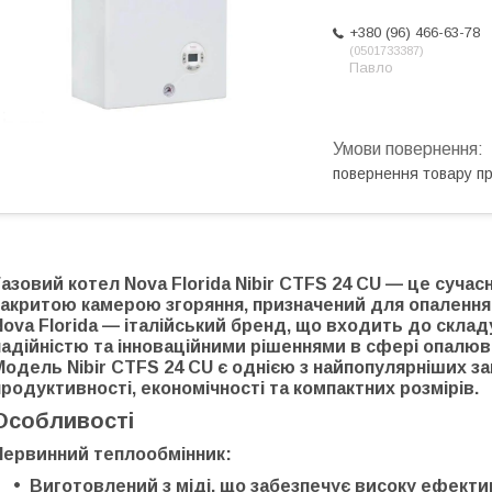
+380 (96) 466-63-78
0501733387
Павло
повернення товару п
Газовий котел Nova Florida Nibir CTFS 24 CU
— це сучасн
закритою камерою згоряння, призначений для опалення
Nova Florida
— італійський бренд, що входить до скла
надійністю та інноваційними рішеннями в сфері опалюва
Модель
Nibir CTFS 24 CU
є однією з найпопулярніших 
продуктивності, економічності та компактних розмірів.
Особливості
Первинний теплообмінник:
Виготовлений з
міді
, що забезпечує високу ефектив