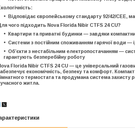
Екологічність:
Відповідає європейському стандарту
92/42/CEE
, м
Для чого підходить Nova Florida Nibir CTFS 24 CU?
Квартири та приватні будинки
— завдяки компактни
Системи з постійним споживанням гарячої води
— і
Об’єкти з нестабільним електропостачанням
— сист
гарантують безперебійну роботу
Nova Florida Nibir CTFS 24 CU
— це
універсальний газов
забезпечує
економічність, безпеку та комфорт
. Компак
кімнатного термостата та продумана система захисту 
сучасного житла
.
арактеристики