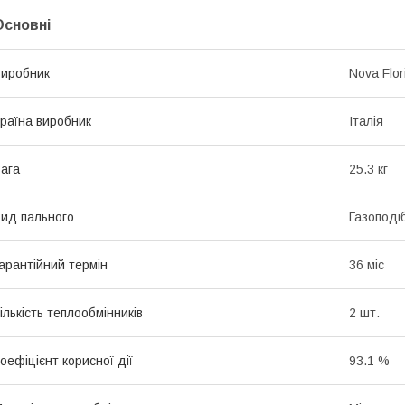
Основні
иробник
Nova Flor
раїна виробник
Італія
ага
25.3 кг
ид пального
Газоподі
арантійний термін
36 міс
ількість теплообмінників
2 шт.
оефіцієнт корисної дії
93.1 %