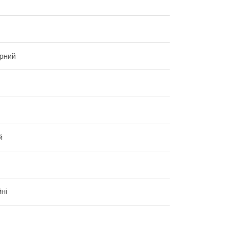
рний
й
йні