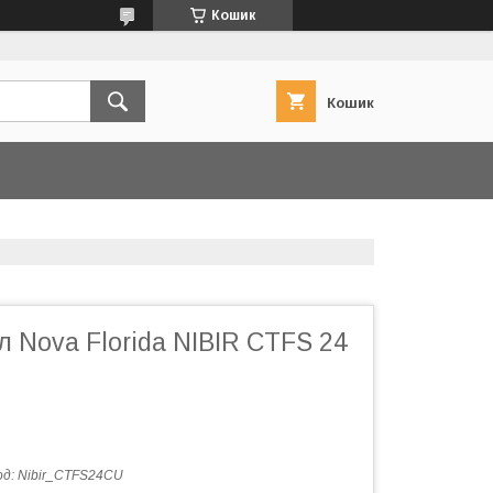
Кошик
Кошик
л Nova Florida NIBIR CTFS 24
од:
Nibir_CTFS24CU