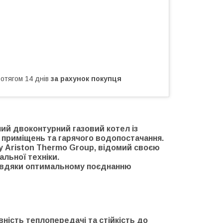
ротягом 14 днів
за рахунок покупця
ий двоконтурний газовий котел із
 приміщень та гарячого водопостачання.
ду
Ariston Thermo Group
, відомий своєю
льної техніки.
завдяки оптимальному поєднанню
ність теплопередачі та стійкість до