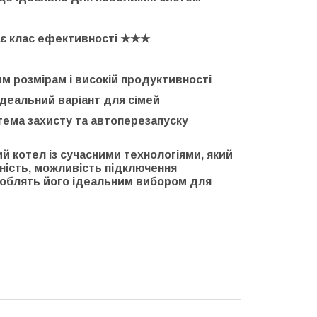
ає клас ефективності
★★★
м розмірам і високій продуктивності
деальний варіант для сімей
ема захисту та автоперезапуску
ий котел
із сучасними технологіями, який
тність, можливість підключення
роблять його
ідеальним вибором для