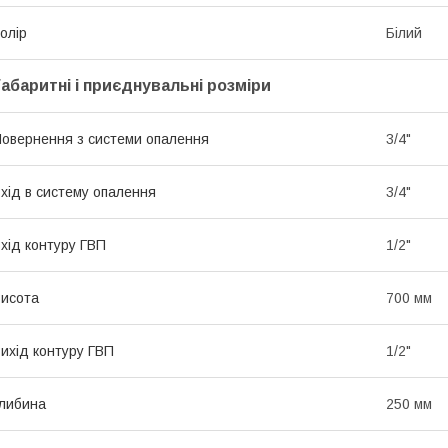
олір
Білий
Габаритні і приєднувальні розміри
овернення з системи опалення
3/4"
хід в систему опалення
3/4"
хід контуру ГВП
1/2"
исота
700 мм
ихід контуру ГВП
1/2"
либина
250 мм