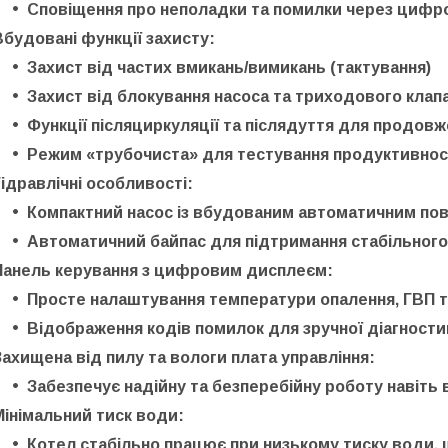
Сповіщення про
неполадки та помилки
через
цифро
Вбудовані функції захисту:
Захист від
частих вмикань/вимикань (тактування)
Захист від
блокування насоса
та
триходового клап
Функції післяциркуляції та післядуття
для продовже
Режим
«трубочиста»
для тестування продуктивнос
Гідравлічні особливості:
Компактний насос
із вбудованим автоматичним
пов
Автоматичний байпас
для підтримання стабільного
Панель керування з цифровим дисплеєм:
Просте налаштування температури опалення, ГВП 
Відображення
кодів помилок
для зручної діагности
Захищена від пилу та вологи плата управління:
Забезпечує
надійну та безперебійну роботу
навіть 
Мінімальний тиск води:
Котел стабільно працює при
низькому тиску води
,