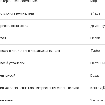
атеріал теплообмінника
Мідь
отужність номінальна
24 кВт
ризначення котла
Двуконту
Стан
Новий
посіб відведення відпрацьованих газів
Турбо
посіб установки
Настінни
еплоносій
Вода
ип котла за повнотою використання енергії палива
Конвекці
ип топки
Закрита