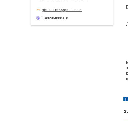
gbretail.m2@gmail.com
+380964666378
Х