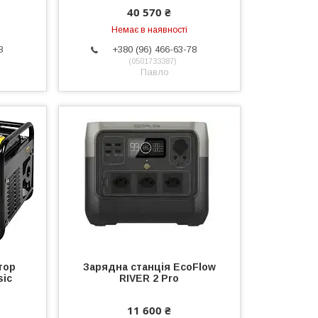
40 570 ₴
Немає в наявності
8
+380 (96) 466-63-78
0501733387
Павло
тор
Зарядна станція EcoFlow
sic
RIVER 2 Pro
11 600 ₴