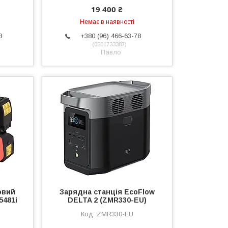
19 400 ₴
Немає в наявності
8
+380 (96) 466-63-78
0501733387
Павло
овий
Зарядна станція EcoFlow
5481i
DELTA 2 (ZMR330-EU)
ZMR330-EU