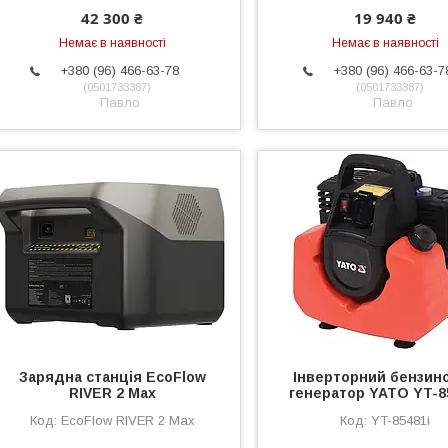
42 300 ₴
19 940 ₴
Немає в наявності
Немає в наявності
+380 (96) 466-63-78
+380 (96) 466-63-7
0501733387
0501733387
Павло
Павло
Зарядна станція EcoFlow
Інверторний бензин
RIVER 2 Max
генератор YATO YT-8
EcoFlow RIVER 2 Max
YT-85481i