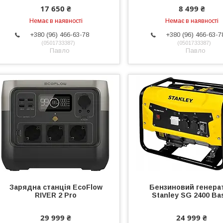
17 650 ₴
8 499 ₴
Немає в наявності
Немає в наявності
+380 (96) 466-63-78
+380 (96) 466-63-7
0501733387
0501733387
Павло
Павло
Зарядна станція EcoFlow
Бензиновий генера
RIVER 2 Pro
Stanley SG 2400 Ba
29 999 ₴
24 999 ₴