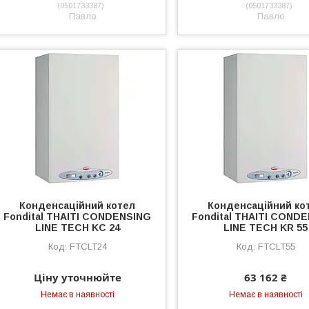
0501733387
0501733387
Павло
Павло
Конденсаційний котел
Конденсаційний ко
Fondital THAITI CONDENSING
Fondital THAITI COND
LINE TECH KC 24
LINE TECH KR 55
FTCLT24
FTCLT55
Ціну уточнюйте
63 162 ₴
Немає в наявності
Немає в наявності