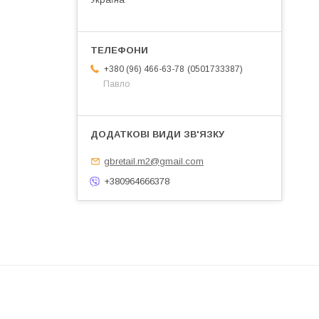
0501733387
+380 (96) 466-63-78
Павло
gbretail.m2@gmail.com
+380964666378