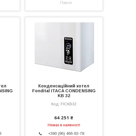
Павло
тел
Конденсаційний котел
ENSING
Fondital ITACA CONDENSING
KB 32
FICKB32
64 251 ₴
Немає в наявності
8
+380 (96) 466-63-78