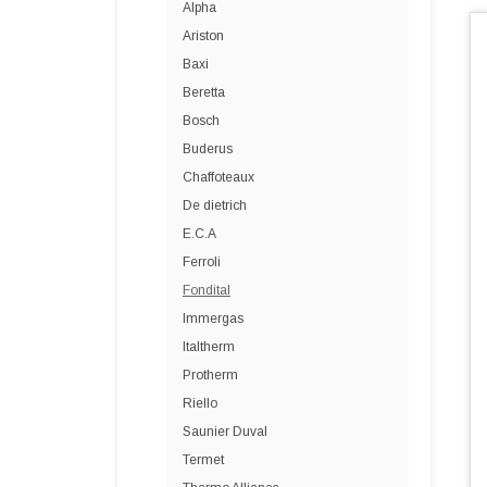
Alpha
Ariston
Baxi
Beretta
Bosch
Buderus
Chaffoteaux
De dietrich
E.C.A
Ferroli
Fondital
Immergas
Italtherm
Protherm
Riello
Saunier Duval
Termet