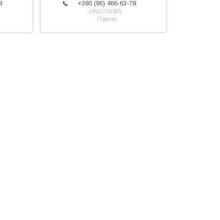
8
+380 (96) 466-63-78
0501733387
Павло