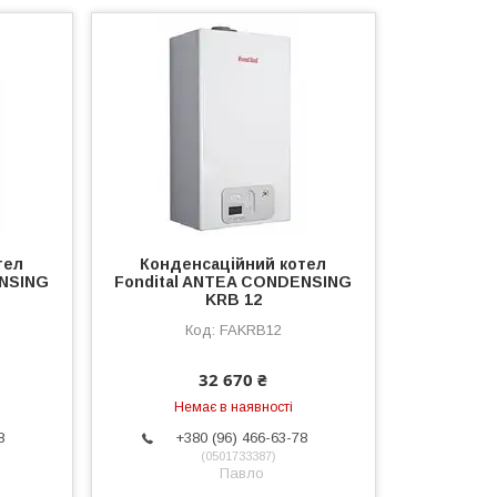
тел
Конденсаційний котел
ENSING
Fondital ANTEA CONDENSING
KRB 12
FAKRB12
32 670 ₴
Немає в наявності
8
+380 (96) 466-63-78
0501733387
Павло