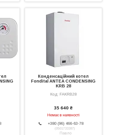
тел
Конденсаційний котел
ENSING
Fondital ANTEA CONDENSING
KRB 28
FAKRB28
35 640 ₴
Немає в наявності
8
+380 (96) 466-63-78
0501733387
Павло