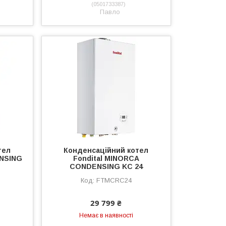
0501733387
Павло
тел
Конденсаційний котел
ENSING
Fondital MINORCA
CONDENSING KC 24
FTMCRC24
29 799 ₴
Немає в наявності