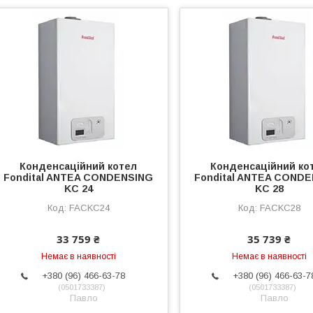
Конденсаційний котел
Конденсаційний ко
Fondital ANTEA CONDENSING
Fondital ANTEA COND
KC 24
KC 28
FACKC24
FACKC28
33 759 ₴
35 739 ₴
Немає в наявності
Немає в наявності
+380 (96) 466-63-78
+380 (96) 466-63-7
0501733387
0501733387
Павло
Павло