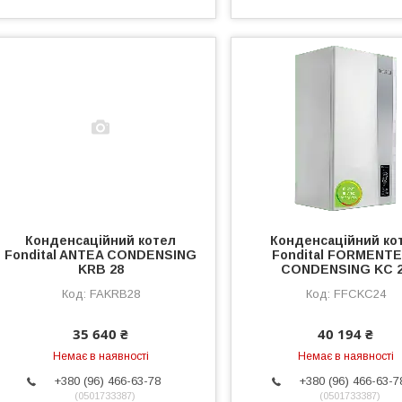
Конденсаційний котел
Конденсаційний ко
Fondital ANTEA CONDENSING
Fondital FORMENT
KRB 28
CONDENSING KC 
FAKRB28
FFCKC24
35 640 ₴
40 194 ₴
Немає в наявності
Немає в наявності
+380 (96) 466-63-78
+380 (96) 466-63-7
0501733387
0501733387