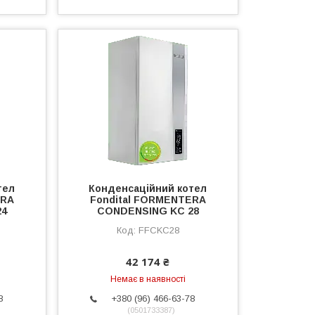
тел
Конденсаційний котел
ERA
Fondital FORMENTERA
24
CONDENSING KC 28
FFCKC28
42 174 ₴
Немає в наявності
8
+380 (96) 466-63-78
0501733387