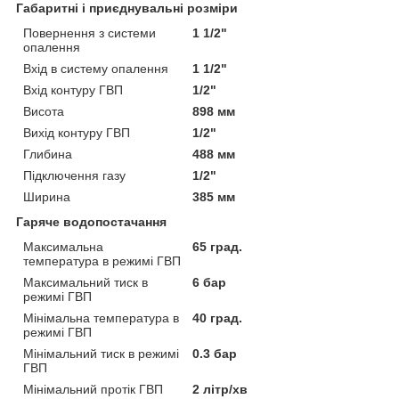
Габаритні і приєднувальні розміри
Повернення з системи
1 1/2"
опалення
Вхід в систему опалення
1 1/2"
Вхід контуру ГВП
1/2"
Висота
898 мм
Вихід контуру ГВП
1/2"
Глибина
488 мм
Підключення газу
1/2"
Ширина
385 мм
Гаряче водопостачання
Максимальна
65 град.
температура в режимі ГВП
Максимальний тиск в
6 бар
режимі ГВП
Мінімальна температура в
40 град.
режимі ГВП
Мінімальний тиск в режимі
0.3 бар
ГВП
Мінімальний протік ГВП
2 літр/хв