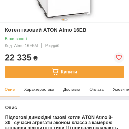
Котел газовий ATON Atmo 16ЕВ
В наявності
Код: Atmo 16ЕВМ
Роздріб
22 335
₴
Купити
Опис
Характеристики
Доставка
Оплата
Умови п
Опис
Підлогові димохідні газові котли ATON Atmo 8-
30
- сучасні агрегати эконом-класса з камерою
згорання відкритого типу. Ці прилади складають