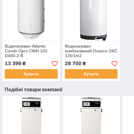
Водонагрівач Atlantic
Водонагрівач
Combi Opro CWH 100
комбінований Drazice OKC
D400-2-B
125/1m2
13 399
28 700
₴
₴
Купити
Купити
Подібні товари компанії