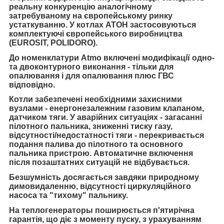
реальну конкуренцію аналогічному
затребуваному на європейському ринку
устаткуванню. У котлах АТОН застосовуються
комплектуючі європейського виробництва
(EUROSIT, POLIDORO).
До номенклатури Atmo включені модифікації одно-
та двоконтурного виконання - тільки для
опалювання і для опалювання плюс ГВС
відповідно.
Котли забезпечені необхідними захисними
вузлами - енергонезалежним газовим клапаном,
датчиком тяги. У аварійних ситуаціях - загасанні
пілотного пальника, зниженні тиску газу,
відсутності/недостатності тяги - перекривається
подання палива до пілотного та основного
пальника пристрою. Автоматичне включення
після позаштатних ситуацій не відбувається.
Безшумність досягається завдяки природному
димовидаленню, відсутності циркуляційного
насоса та "тихому" пальнику.
На теплогенераторы поширюється п'ятирічна
гарантія, що діє з моменту пуску, з урахуванням