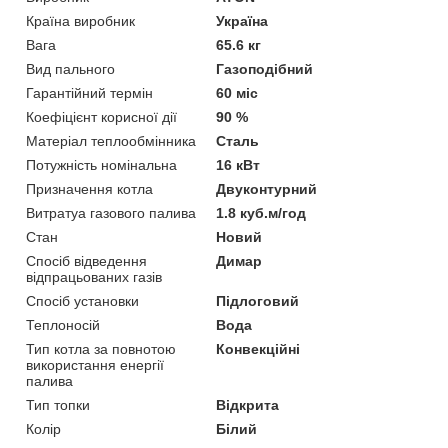
Країна виробник
Україна
Вага
65.6 кг
Вид пального
Газоподібний
Гарантійний термін
60 міс
Коефіцієнт корисної дії
90 %
Матеріал теплообмінника
Сталь
Потужність номінальна
16 кВт
Призначення котла
Двуконтурний
Витратуа газового палива
1.8 куб.м/год
Стан
Новий
Спосіб відведення
Димар
відпрацьованих газів
Спосіб установки
Підлоговий
Теплоносій
Вода
Тип котла за повнотою
Конвекційні
використання енергії
палива
Тип топки
Відкрита
Колір
Білий