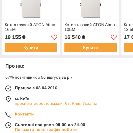
Котел газовий ATON Atmo
Котел газовий ATON Atmo
Коте
16ЕМ
10ЕМ
12,
19 155
16 540
17 
₴
₴
Купити
Купити
Про нас
67% позитивних з 56 відгуків за рік
Працює з 08.04.2016
м. Київ
проспект Берестейський, 67, Київ, Україна
Контакти
Сьогодні працює з 09:00 до 24:00
Показати весь графік роботи