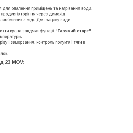
я для опалення приміщень та нагрівання води.
родуктів горіння через димохід.
ообмінник з міді. Для нагріву води
риття крана завдяки функції
"Гарячий старт"
.
емператури.
іву і замерзання, контроль полум'я і тяги в
лок.
рд 23 MOV: