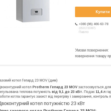
Купити
+380 (96) 466-63-78
0501733387
Павло
повернення товару п
азовий котел Гепард 23 MOV (дим)
воконтурний котел
Protherm Гепард 23 MOV
застосовується для
егульована теплова потужність
від 9,1 до 23 кВт
. Подає
11,4 л
га
оботи котла гарантує захист від перегріву і замерзання, контроль п
Двоконтурний котел потужністю 23 кВт
Опис газового котла Protherm Гепард 23 MOV: