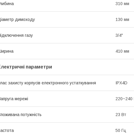
либина
310 мм
іаметр димоходу
130 мм
ідключення газу
3/4"
Ширина
410 мм
Електричні параметри
лас захисту корпусів електронного устаткування
IPX4D
апруга мережі
220~240
поживана потужність
23 Вт
астота
50 Гц