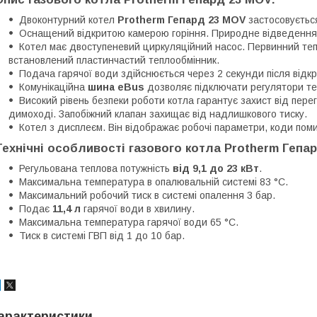
Двоконтурний котел
Protherm Гепард 23 MOV
застосовуєтьс
Оснащений відкритою камерою горіння. Природне відведення п
Котел має двоступеневий циркуляційний насос. Первинний тепл
встановлений пластинчастий теплообмінник.
Подача гарячої води здійснюється через 2 секунди після відк
Комунікаційна
шина eBus
дозволяє підключати регулятори т
Високий рівень безпеки роботи котла гарантує захист від перегр
димоході. Запобіжний клапан захищає від надлишкового тиску.
Котел з дисплеєм. Він відображає робочі параметри, коди поми
Технічні особливості газового котла Protherm Гепа
Регульована теплова потужність
від 9,1 до 23 кВт
.
Максимальна температура в опалювальній системі 83 °С.
Максимальний робочий тиск в системі опалення 3 бар.
Подає
11,4 л
гарячої води в хвилину.
Максимальна температура гарячої води 65 °С.
Тиск в системі ГВП від 1 до 10 бар.
арактеристики