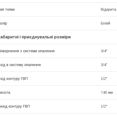
ип топки
Відкрита
олір
Білий
Габаритні і приєднувальні розміри
овернення з системи опалення
3/4"
хід в систему опалення
3/4"
хід контуру ГВП
1/2"
исота
740 мм
ихід контуру ГВП
1/2"