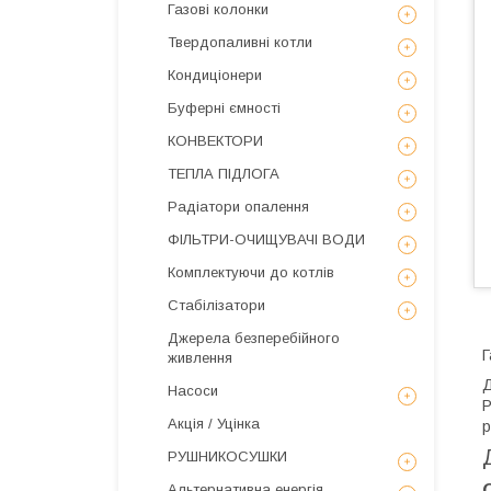
Газові колонки
Твердопаливні котли
Кондиціонери
Буферні ємності
КОНВЕКТОРИ
ТЕПЛА ПІДЛОГА
Радіатори опалення
ФІЛЬТРИ-ОЧИЩУВАЧІ ВОДИ
Комплектуючи до котлів
Стабілізатори
Джерела безперебійного
Г
живлення
Д
Насоси
Р
Акція / Уцінка
р
РУШНИКОСУШКИ
Альтернативна енергія