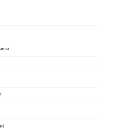
рний
й
йні