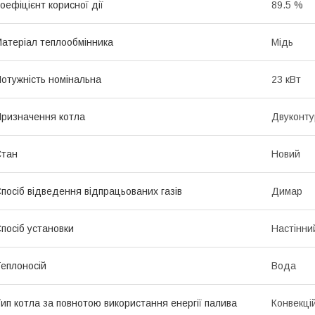
оефіцієнт корисної дії
89.5 %
атеріал теплообмінника
Мідь
отужність номінальна
23 кВт
ризначення котла
Двуконту
Стан
Новий
посіб відведення відпрацьованих газів
Димар
посіб установки
Настінни
еплоносій
Вода
ип котла за повнотою використання енергії палива
Конвекці