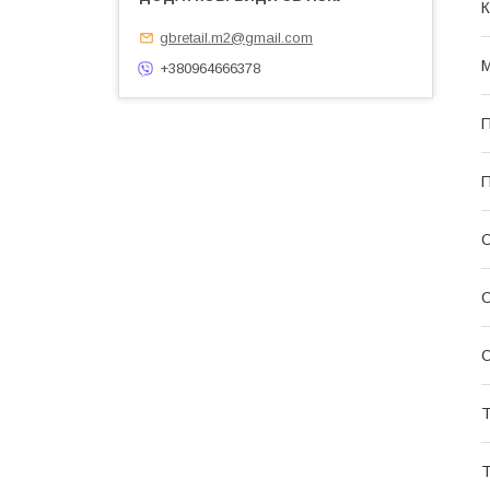
К
gbretail.m2@gmail.com
М
+380964666378
П
П
С
С
Т
Т