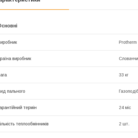
Основні
иробник
Protherm
раїна виробник
Словачч
ага
33 кг
ид пального
Газоподі
арантійний термін
24 міс
ількість теплообмінників
2 шт.