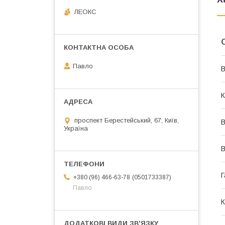
ЛЕОКС
Павло
В
К
проспект Берестейський, 67, Київ,
В
Україна
В
Г
0501733387
+380 (96) 466-63-78
Павло
К