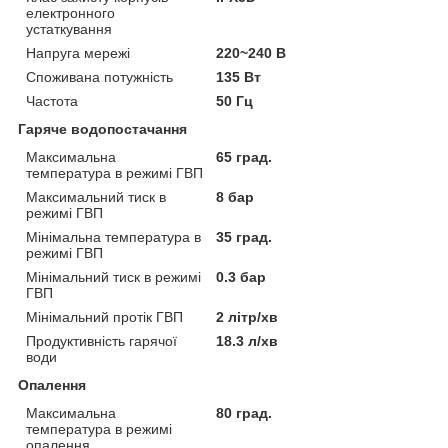
електронного
устаткування
Напруга мережі
220~240 В
Споживана потужність
135 Вт
Частота
50 Гц
Гаряче водопостачання
Максимальна
65 град.
температура в режимі ГВП
Максимальний тиск в
8 бар
режимі ГВП
Мінімальна температура в
35 град.
режимі ГВП
Мінімальний тиск в режимі
0.3 бар
ГВП
Мінімальний протік ГВП
2 літр/хв
Продуктивність гарячої
18.3 л/хв
води
Опалення
Максимальна
80 град.
температура в режимі
опалення