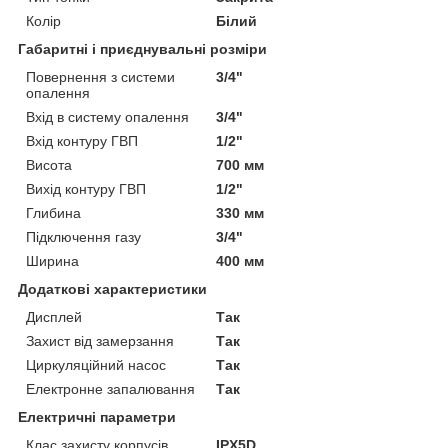
Колір
Білий
Габаритні і приєднувальні розміри
Повернення з системи
3/4"
опалення
Вхід в систему опалення
3/4"
Вхід контуру ГВП
1/2"
Висота
700 мм
Вихід контуру ГВП
1/2"
Глибина
330 мм
Підключення газу
3/4"
Ширина
400 мм
Додаткові характеристики
Дисплей
Так
Захист від замерзання
Так
Циркуляційний насос
Так
Електронне запалювання
Так
Електричні параметри
Клас захисту корпусів
IPX5D