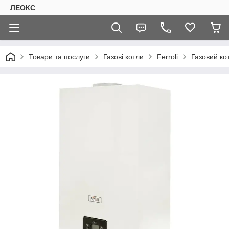
ЛЕОКС
Товари та послуги
Газові котли
Ferroli
Газовий кот