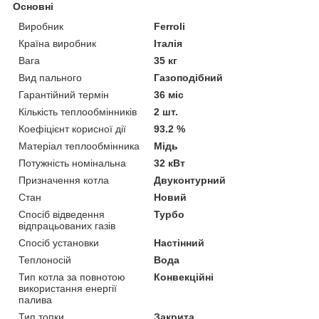
Основні
Виробник
Ferroli
Країна виробник
Італія
Вага
35 кг
Вид пального
Газоподібний
Гарантійний термін
36 міс
Кількість теплообмінників
2 шт.
Коефіцієнт корисної дії
93.2 %
Матеріал теплообмінника
Мідь
Потужність номінальна
32 кВт
Призначення котла
Двуконтурний
Стан
Новий
Спосіб відведення
Турбо
відпрацьованих газів
Спосіб установки
Настінний
Теплоносій
Вода
Тип котла за повнотою
Конвекційні
використання енергії
палива
Тип топки
Закрита