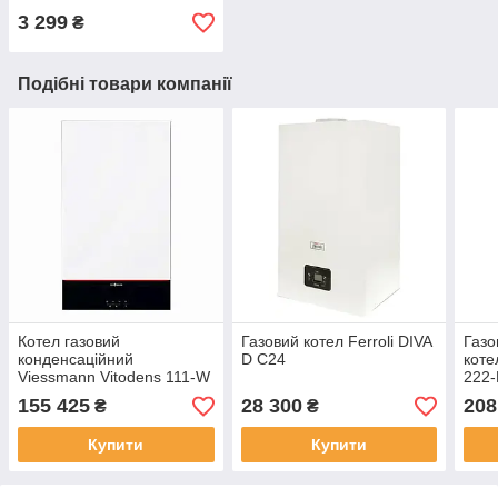
3 299
₴
Подібні товари компанії
Котел газовий
Газовий котел Ferroli DIVA
Газо
конденсаційний
D C24
коте
Viessmann Vitodens 111-W
222-
B1LF 32 кВт
вмо
155 425
28 300
208
₴
₴
Купити
Купити