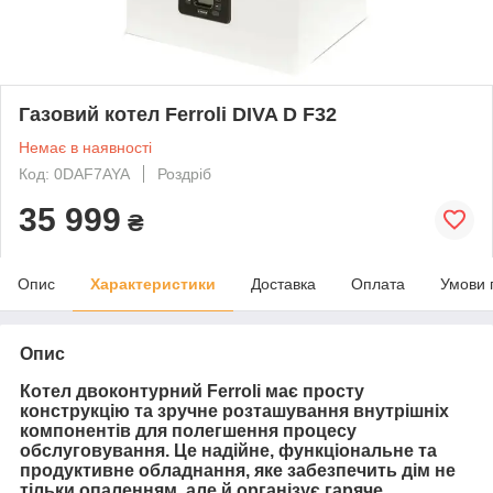
Газовий котел Ferroli DIVA D F32
Немає в наявності
Код: 0DAF7AYA
Роздріб
35 999
₴
Опис
Характеристики
Доставка
Оплата
Умови 
Опис
Котел двоконтурний Ferroli має просту
конструкцію та зручне розташування внутрішніх
компонентів для полегшення процесу
обслуговування. Це надійне, функціональне та
продуктивне обладнання, яке забезпечить дім не
тільки опаленням, але й організує гаряче