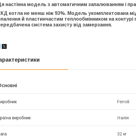
Ця настінна модель з автоматичним запалюванням і пра
ККД котла не менш ніж 93%. Модель укомплектована мі
опалення й пластинчастим теплообмінником на контурі г
передбачена система захисту від замерзання.
арактеристики
Основні
иробник
Ferroli
раїна виробник
Італія
ага
32 кг