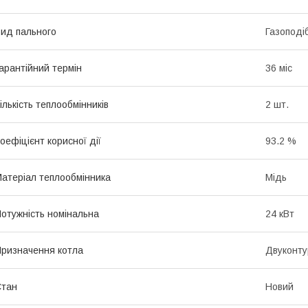
ид пального
Газоподі
арантійний термін
36 міс
ількість теплообмінників
2 шт.
оефіцієнт корисної дії
93.2 %
атеріал теплообмінника
Мідь
отужність номінальна
24 кВт
ризначення котла
Двуконту
Стан
Новий