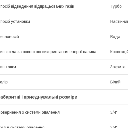
посіб відведення відпрацьованих газів
Турбо
посіб установки
Настінни
еплоносій
Вода
ип котла за повнотою використання енергії палива
Конвекці
ип топки
Закрита
олір
Білий
Габаритні і приєднувальні розміри
овернення з системи опалення
3/4"
хід в систему опалення
3/4"