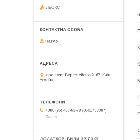
ЛЕОКС
В
Г
Павло
К
К
проспект Берестейський, 67, Київ,
Україна
М
П
0501733387
+380 (96) 466-63-78
П
Павло