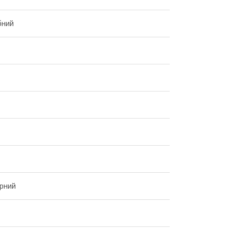
бний
рний