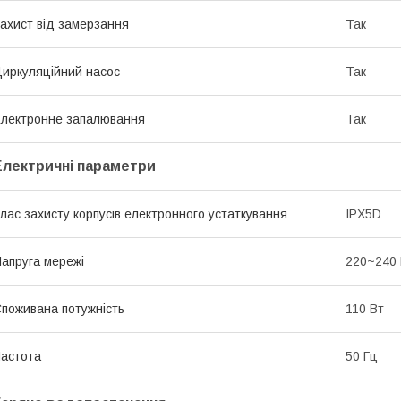
ахист від замерзання
Так
иркуляційний насос
Так
лектронне запалювання
Так
Електричні параметри
лас захисту корпусів електронного устаткування
IPX5D
апруга мережі
220~240
поживана потужність
110 Вт
астота
50 Гц