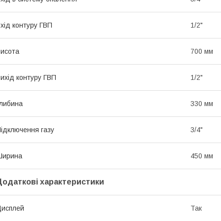
хід контуру ГВП
1/2"
исота
700 мм
ихід контуру ГВП
1/2"
либина
330 мм
ідключення газу
3/4"
Ширина
450 мм
Додаткові характеристики
Дисплей
Так