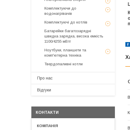
Комплектуючи до
водонагрівачів
Комплектуючі до котлів
Батарейки багатозарядні
швидка зарядка, висока емкість
1100/4255 мВтг
Ноутбуки, планшети та
комп'ютерна техніка
Х
Твердопаливні котли
Про нас
Відгуки
В
КОНТАКТИ
К
В