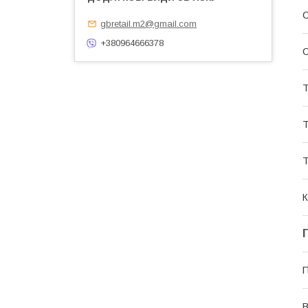
С
gbretail.m2@gmail.com
+380964666378
С
Т
Т
Т
К
П
В