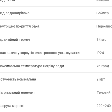
ид водонагрівача
Бойлер
нутрішнє покриття бака
Нержавію
арантійний термін
84 міс
лас захисту корпусів електронного устаткування
IP24
аксимальна температура нагріву води
75 град.
отужність номінальна
2 кВт
агрівальний елемент
Теновий
апруга мережі
220~240