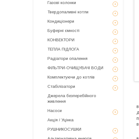
Газові колонки
Твердопаливні котли
Кондиціонери
Буферні ємності
КОНВЕКТОРИ
ТЕПЛА ПІДЛОГА
Радіатори опалення
ФІЛЬТРИ-ОЧИЩУВАЧІ ВОДИ
Комплектуючи до котлів
Стабілізатори
Джерела безперебійного
В
живлення
в
Насоси
д
п
Акція / Уцінка
в
РУШНИКОСУШКИ
В
в
Альтернативна енергія