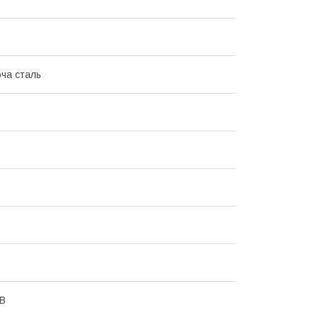
ча сталь
 В