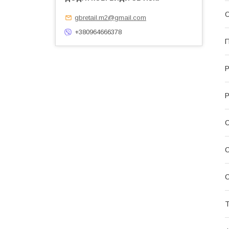
О
gbretail.m2@gmail.com
+380964666378
П
Р
Р
С
С
Т