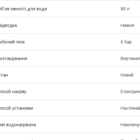
б'єм ємності для води
80 л
ідводка
Нижня
обочий тиск
6 бар
озташування
Вертикал
Стан
Новий
посіб нагріву
Електрич
посіб установки
Настінни
ип водонагрівача
Накопичу