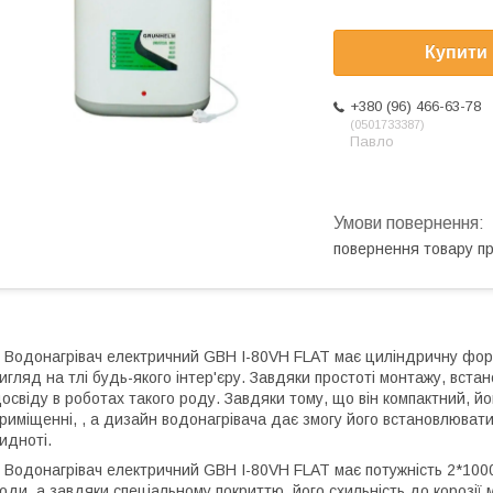
Купити
+380 (96) 466-63-78
0501733387
Павло
повернення товару п
одонагрівач електричний GBH I-80VH FLAT має циліндричну форму
игляд на тлі будь-якого інтер'єру. Завдяки простоті монтажу, вста
освіду в роботах такого роду. Завдяки тому, що він компактний, й
риміщенні, , а дизайн водонагрівача дає змогу його встановлювати
идноті.
одонагрівач електричний GBH I-80VH FLAT має потужність 2*1000
оди, а завдяки спеціальному покриттю, його схильність до корозії 