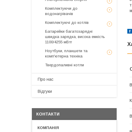
т
Комплектуючи до
м
водонагрівачів
Комплектуючі до котлів
Батарейки багатозарядні
швидка зарядка, висока емкість
1100/4255 мВтг
Х
Ноутбуки, планшети та
комп'ютерна техніка
Твердопаливні котли
Про нас
В
Відгуки
К
КОНТАКТИ
В