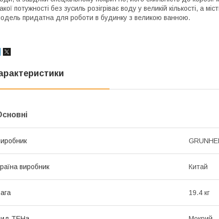
акої потужності без зусиль розігріває воду у великій кількості, а мі
одель придатна для роботи в будинку з великою ванною.
арактеристики
Основні
иробник
GRUNHE
раїна виробник
Китай
ага
19.4 кг
Вид ТЕНа
Мокрий