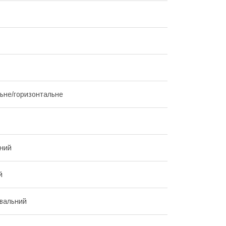
ьне/горизонтальне
ний
й
вальний