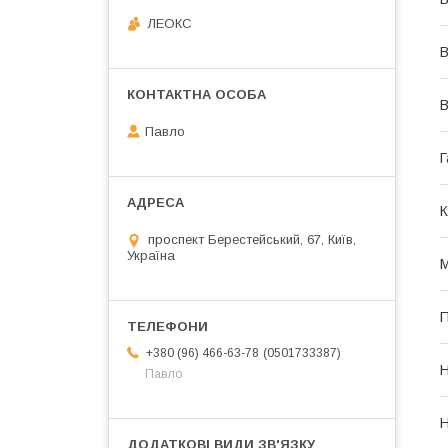
ЛЕОКС
В
В
Павло
Г
К
проспект Берестейський, 67, Київ,
Україна
М
П
0501733387
+380 (96) 466-63-78
Н
Павло
Н