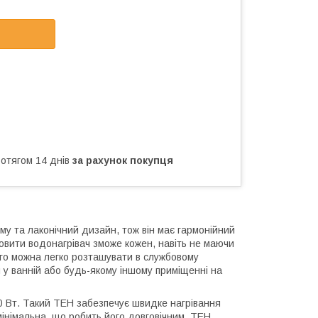
ротягом 14 днів
за рахунок покупця
 та лаконічний дизайн, тож він має гармонійний
новити водонагрівач зможе кожен, навіть не маючи
ого можна легко розташувати в службовому
 у ванній або будь-якому іншому приміщенні на
 Вт. Такий ТЕН забезпечує швидке нагрівання
мінімальна, що робить його довговічним. ТЕН