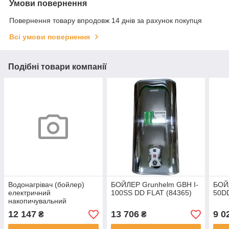
Умови повернення
Повернення товару впродовж 14 днів за рахунок покупця
Всі умови повернення
Подібні товари компанії
Водонагрівач (бойлер)
БОЙЛЕР Grunhelm GBH I-
БОЙ
електричний
100SS DD FLAT (84365)
50DD
накопичувальний
Grunhelm GBH I-80DD Flat
12 147
13 706
9 0
₴
₴