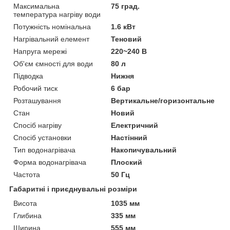
Максимальна
75 град.
температура нагріву води
Потужність номінальна
1.6 кВт
Нагрівальний елемент
Теновий
Напруга мережі
220~240 В
Об'єм ємності для води
80 л
Підводка
Нижня
Робочий тиск
6 бар
Розташування
Вертикальне/горизонтальне
Стан
Новий
Спосіб нагріву
Електричний
Спосіб установки
Настінний
Тип водонагрівача
Накопичувальний
Форма водонагрівача
Плоский
Частота
50 Гц
Габаритні і приєднувальні розміри
Висота
1035 мм
Глибина
335 мм
Ширина
555 мм