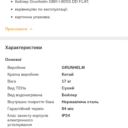
бойлер Grunhelm GBH I-80SS DD FLAT;
керівництво по експлуатації;
картонна упаковка.
Приховати
Характеристики
Основні
Виробник
GRUNHELM
Країна виробник
Китай
Вага
17 кг
Вид ТЕНа
Сухий
Вид водонагрівача
Бойлер
Внутрішнє покриття бака
Нержавіюча сталь
Гарантійний термін
84 міс
Клас захисту корпусів
IP24
електронного
устаткування