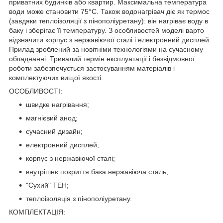
приватних будинків або квартир. Максимальна температура
води може становити 75°С. Також водонагрівач діє як термос
(завдяки теплоізоляції з пінополіуретану): він нагріває воду в
баку і зберігає її температуру. З особливостей моделі варто
відзначити корпус з нержавіючої сталі і електронний дисплей.
Прилад зроблений за новітніми технологіями на сучасному
обладнанні. Тривалий термін експлуатації і безвідмовної
роботи забезпечується застосуванням матеріалів і
комплектуючих вищої якості.
ОСОБЛИВОСТІ:
швидке нагрівання;
магнієвий анод;
сучасний дизайн;
електронний дисплей;
корпус з нержавіючої сталі;
внутрішнє покриття бака нержавіюча сталь;
"Сухий" ТЕН;
теплоізоляція з пінополіуретану.
КОМПЛЕКТАЦІЯ: