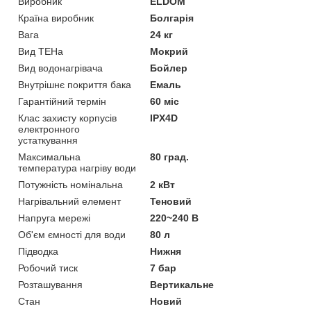
Виробник
ELDOM
Країна виробник
Болгарія
Вага
24 кг
Вид ТЕНа
Мокрий
Вид водонагрівача
Бойлер
Внутрішнє покриття бака
Емаль
Гарантійний термін
60 міс
Клас захисту корпусів
IPX4D
електронного
устаткування
Максимальна
80 град.
температура нагріву води
Потужність номінальна
2 кВт
Нагрівальний елемент
Теновий
Напруга мережі
220~240 В
Об'єм ємності для води
80 л
Підводка
Нижня
Робочий тиск
7 бар
Розташування
Вертикальне
Стан
Новий