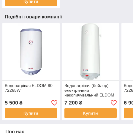
Купити
Подібні товари компанії
Водонагрівач ELDOM 80
Водонагрівач (бойлер)
Водо
72265W
електричний
722
накопичувальний ELDOM
72268W 80
5 500
7 200
6 9
₴
₴
Купити
Купити
Про нас