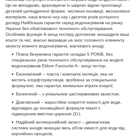
Це не випадково, враховуючи їх широко відомі пропозиції
деталей циліндричної форми, численні інновації, високоякісні
матеріали, наші власні ноу-хау і десятки років успішного
досвіду.Найбільша гарантія серед водонагрівачів на ринку
України без обов'язкового технічного обслуговування.
Особлива функція А-анод тестеру допоможе заощадити ваші
кошти та час, вчасно вказавши на знос головного елементу
захисту кожного водонагрівача, магнієвого аноду.
Повна безумовна гарантія складає 5 РОКІВ, без
спеціальних умов технічного обслуговуванна на моделі
водонагрівачів Eldom Favourite A - анод тестер;
Економічний – товста і компакта ізоляція, яка не
містить хлорфторвуглеців, зроблена за спеціальною
формулою, яка гарантує мінімальні втрати енергії;
Безпечний – з унікальним шестирівневим захистом;
Довговічний – жаростійке покриття ємкості для води,
відповідно до інноваційної формули емалі з
підвищеним вмістом цирконія (Zr);
Надійний антикорозійний захист – двомагнієва
система анодів захищає весь об’єм ємкості для води від
корозійних процесів;