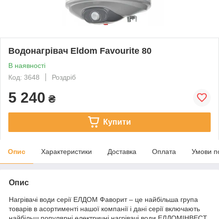
Водонагрівач Eldom Favourite 80
В наявності
Код: 3648
Роздріб
5 240
₴
Купити
Опис
Характеристики
Доставка
Оплата
Умови п
Опис
Нагрівачі води серії ЕЛДОМ Фаворит – це найбільша група
товарів в асортименті нашої компанії і дані серії включають
найбільш популярні електричні нагрівачі води ЕЛДОМІНВЕСТ.