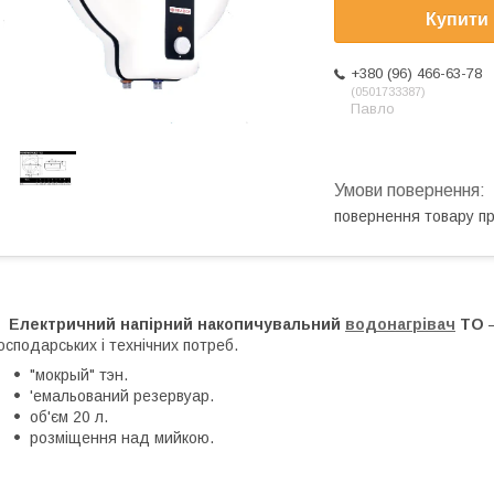
Купити
+380 (96) 466-63-78
0501733387
Павло
повернення товару п
Електричний напірний накопичувальний
водонагрівач
TO
—
осподарських і технічних потреб.
"мокрый" тэн.
'емальований резервуар.
об'єм 20 л.
розміщення над мийкою.