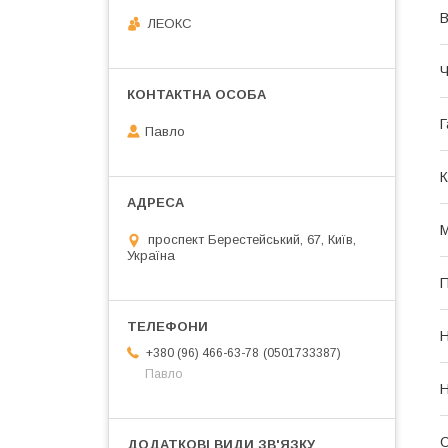
В
ЛЕОКС
Ч
Г
Павло
К
М
проспект Берестейський, 67, Київ,
Україна
П
Н
0501733387
+380 (96) 466-63-78
Павло
Н
О