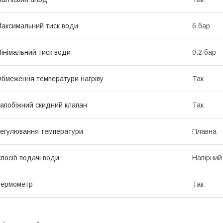
аксимальний тиск води
6 бар
інімальний тиск води
0.2 бар
бмеження температури нагріву
Так
апобіжний скидний клапан
Так
егулювання температури
Плавна
посіб подачі води
Напірний
Термометр
Так