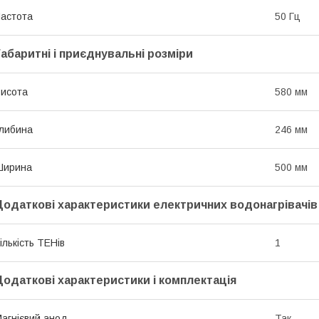
астота
50 Гц
Габаритні і приєднувальні розміри
исота
580 мм
либина
246 мм
Ширина
500 мм
Додаткові характеристики електричних водонагрівачів
ількість ТЕНів
1
Додаткові характеристики і комплектація
агнієвий анод
Так