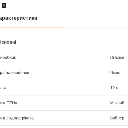
арактеристики
Основні
иробник
Drazice
раїна виробник
Чехія
ага
12 кг
Вид ТЕНа
Мокрий
ид водонагрівача
Бойлер