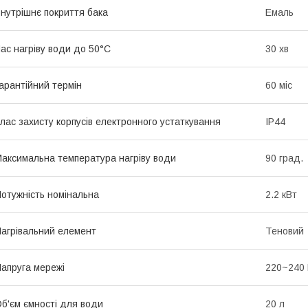
нутрішнє покриття бака
Емаль
ас нагріву води до 50°С
30 хв
арантійний термін
60 міс
лас захисту корпусів електронного устаткування
IP44
аксимальна температура нагріву води
90 град.
отужність номінальна
2.2 кВт
агрівальний елемент
Теновий
апруга мережі
220~240
б'єм ємності для води
20 л