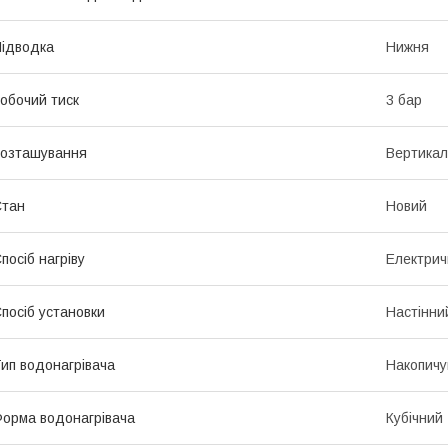
ідводка
Нижня
обочий тиск
3 бар
озташування
Вертикал
Стан
Новий
посіб нагріву
Електрич
посіб установки
Настінни
ип водонагрівача
Накопичу
орма водонагрівача
Кубічний