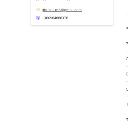
gbretail.m2@gmail.com
П
+380964666378
Р
Р
С
С
Т
Ф