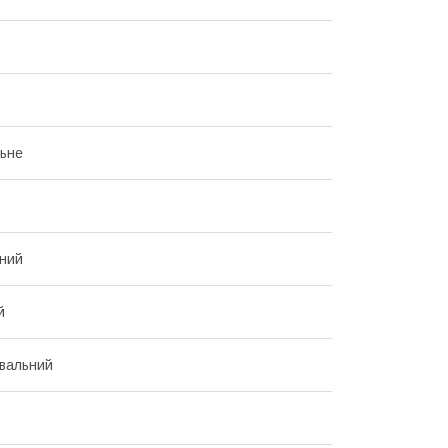
ьне
ний
й
вальний