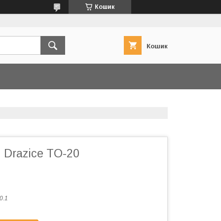
Кошик
Кошик
 Drazice TO-20
0.1